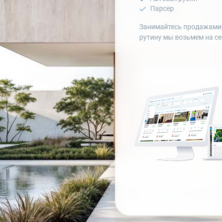
Парсер
Занимайтесь продажами
рутину мы возьмем на с