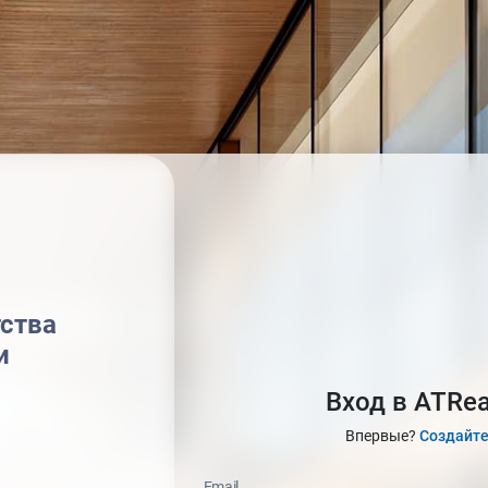
тства
и
Вход в ATRe
Впервые?
Создайте
Email